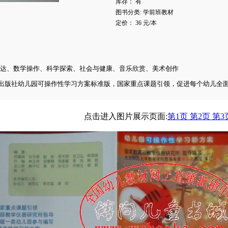
库存： 有
图书分类: 学前班教材
定价： 36 元/本
达、数学操作、科学探索、社会与健康、音乐欣赏、美术创作
出版社幼儿园可操作性学习方案标准版，国家重点课题引领，促进每个幼儿全
点击进入图片展示页面:
第1页
第2页
第3