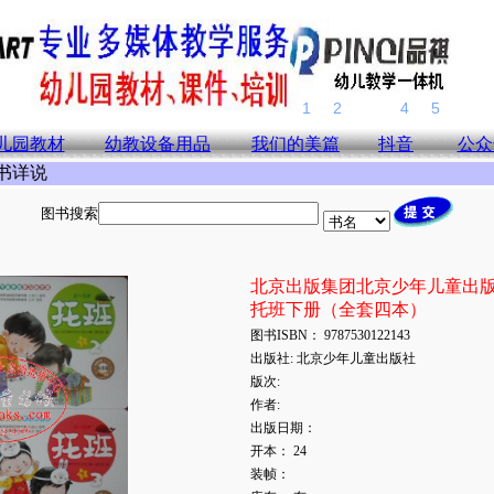
儿园教材
幼教设备用品
我们的美篇
抖音
公众
图书详说
图书搜索
北京出版集团北京少年儿童出
托班下册（全套四本）
图书ISBN： 9787530122143
出版社: 北京少年儿童出版社
版次:
作者:
出版日期：
开本： 24
装帧：