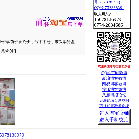
QQ号:752338391
联系电话:
15078136979
0774-2834686
小班学前班及托班，分下下册，带教学光盘
、美术创作
QQ群
空间
微博
新浪博客
微博
网易博客
微博
搜狐
博客
微博
凤凰博报
论坛
天涯论坛
百度空间
西祠胡同
雅虎论坛
进入淘宝店铺
进入手机微店
8136979