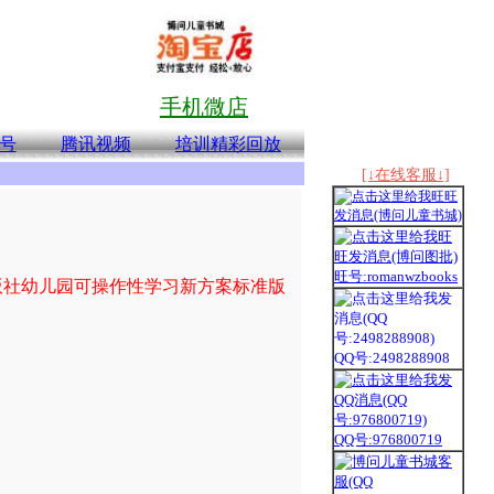
手机微店
号
腾讯视频
培训精彩回放
[↓在线客服↓]
旺号:romanwzbooks
版社幼儿园可操作性学习新方案标准版
QQ号:2498288908
QQ号:976800719