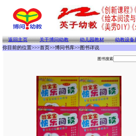
返回主页
关于博问幼教
幼儿园教材
幼教设备
你目前的位置>>>首页>>博问书库>>图书详说
图书搜索