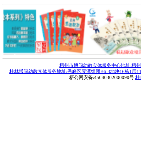
梧州市博问幼教实体服务中心地址:梧州市毅德
桂林博问幼教实体服务地址:秀峰区琴潭组团B6-3地块16栋1层1
梧公网安备:45040302000090号
桂I