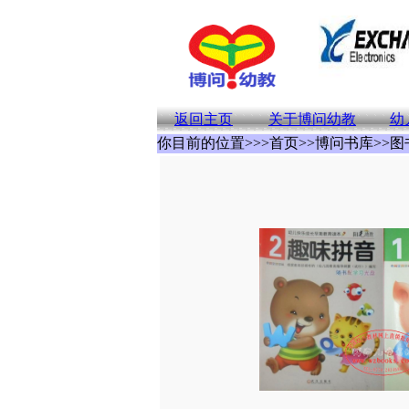
返回主页
关于博问幼教
幼
你目前的位置>>>首页>>博问书库>>