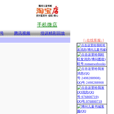
手机微店
号
腾讯视频
培训精彩回放
[↓在线客服↓]
旺号:romanwzbooks
QQ号:2498288908
QQ号:976800719