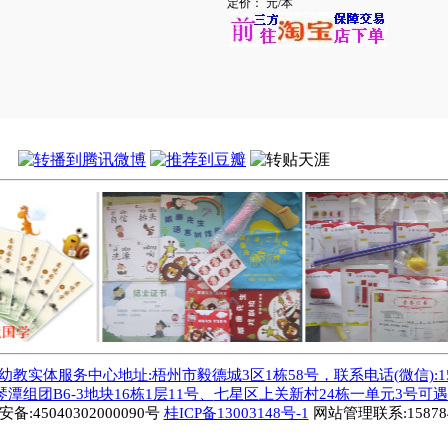
定价： 元/本
教实体服务中心地址:梧州市毅德城3区1栋58号，联系电话(微信):1507
组团B6-3地块16栋1层11号、
七星区上关新村24栋一单元3号可遇旅馆
备:45040302000090号
桂ICP备13003148号-1
网站管理联系:158784