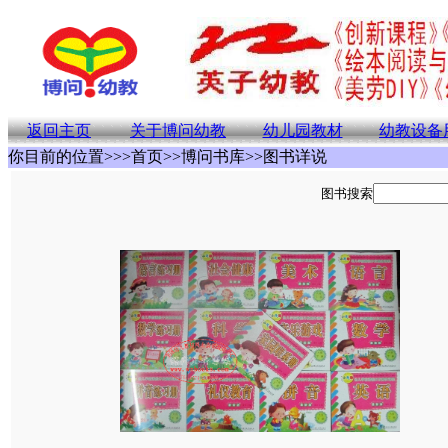
返回主页
关于博问幼教
幼儿园教材
幼教设备
你目前的位置>>>首页>>博问书库>>图书详说
图书搜索