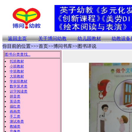
返回主页
关于博问幼教
幼儿园教材
幼教设备
你目前的位置>>>首页>>博问书库>>图书详说
图书分类查找...
托班教材
小班教材
中班教材
大班教材
学前班教材
数学算术类
识字阅读类
拼音类
英语类
描红类
画画类
手工类
测试卷类
教辅类
音像类