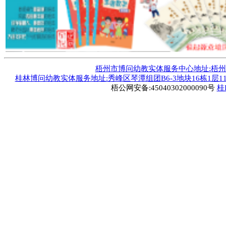
梧州市博问幼教实体服务中心地址:梧州市毅德
桂林博问幼教实体服务地址:秀峰区琴潭组团B6-3地块16栋1层1
梧公网安备:45040302000090号
桂I