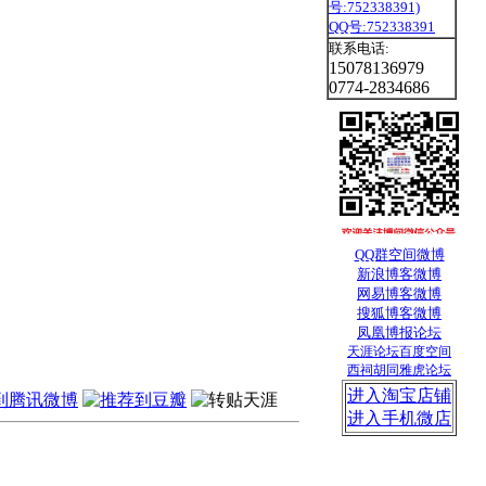
QQ号:752338391
联系电话:
15078136979
0774-2834686
QQ群
空间
微博
新浪博客
微博
网易博客
微博
搜狐
博客
微博
凤凰博报
论坛
天涯论坛
百度空间
西祠胡同
雅虎论坛
进入淘宝店铺
进入手机微店