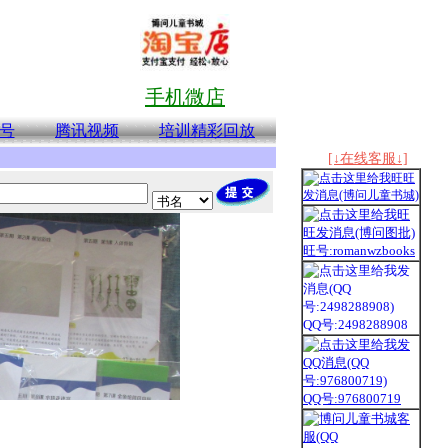
手机微店
号
腾讯视频
培训精彩回放
[↓在线客服↓]
旺号:romanwzbooks
QQ号:2498288908
QQ号:976800719